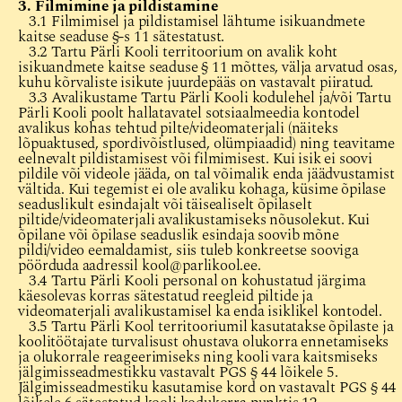
3. Filmimine ja pildistamine
3.1 Filmimisel ja pildistamisel lähtume isikuandmete
kaitse seaduse §-s 11 sätestatust.
3.2 Tartu Pärli Kooli territoorium on avalik koht
isikuandmete kaitse seaduse § 11 mõttes, välja arvatud osas,
kuhu kõrvaliste isikute juurdepääs on vastavalt piiratud.
3.3 Avalikustame Tartu Pärli Kooli kodulehel ja/või Tartu
Pärli Kooli poolt hallatavatel sotsiaalmeedia kontodel
avalikus kohas tehtud pilte/videomaterjali (näiteks
lõpuaktused, spordivõistlused, olümpiaadid) ning teavitame
eelnevalt pildistamisest või filmimisest. Kui isik ei soovi
pildile või videole jääda, on tal võimalik enda jäädvustamist
vältida. Kui tegemist ei ole avaliku kohaga, küsime õpilase
seaduslikult esindajalt või täisealiselt õpilaselt
piltide/videomaterjali avalikustamiseks nõusolekut. Kui
õpilane või õpilase seaduslik esindaja soovib mõne
pildi/video eemaldamist, siis tuleb konkreetse sooviga
pöörduda aadressil kool@parlikool.ee.
3.4 Tartu Pärli Kooli personal on kohustatud järgima
käesolevas korras sätestatud reegleid piltide ja
videomaterjali avalikustamisel ka enda isiklikel kontodel.
3.5 Tartu Pärli Kool territooriumil kasutatakse õpilaste ja
koolitöötajate turvalisust ohustava olukorra ennetamiseks
ja olukorrale reageerimiseks ning kooli vara kaitsmiseks
jälgimisseadmestikku vastavalt PGS § 44 lõikele 5.
Jälgimisseadmestiku kasutamise kord on vastavalt PGS § 44