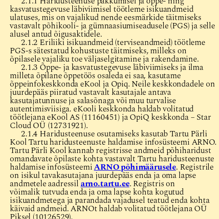
2.1.1 Haridusteenuse pakkumisel ja õppe- ning
kasvatustegevuse läbiviimisel töötleme isikuandmeid
ulatuses, mis on vajalikud nende eesmärkide täitmiseks
vastavalt põhikooli- ja gümnaasiumiseadusele (PGS) ja selle
alusel antud õigusaktidele.
2.1.2 Eriliiki isikuandmeid (terviseandmeid) töötleme
PGS-s sätestatud kohustuste täitmiseks, milleks on
õpilasele vajaliku toe väljaselgitamine ja rakendamine.
2.1.3 Õppe- ja kasvatustegevuse läbiviimiseks ja ilma
milleta õpilane õppetöös osaleda ei saa, kasutame
õppeinfokeskkonda eKool ja Opiq. Neile keskkondadele on
juurdepääs piiratud vastavalt kasutajale antava
kasutajatunnuse ja salasõnaga või muu turvalise
autentimisviisiga. eKooli keskkonda haldab volitatud
töötlejana eKool AS (11160451) ja OpiQ keskkonda – Star
Cloud OÜ (12731921).
2.1.4 Haridusteenuse osutamiseks kasutab Tartu Pärli
Kool Tartu haridusteenuste haldamise infosüsteemi ARNO.
Tartu Pärli Kool kannab registrisse andmeid põhiharidust
omandavate õpilaste kohta vastavalt Tartu haridusteenuste
haldamise infosüsteemi
ARNO põhimäärusele
. Registrile
on isikul tavakasutajana juurdepääs enda ja oma lapse
andmetele aadressil
arno.tartu.ee
. Registris on
võimalik tutvuda enda ja oma lapse kohta kogutud
isikuandmetega ja parandada vajadusel teatud enda kohta
käivaid andmeid. ARNOt haldab volitatud töötlejana OÜ
Piksel (10126529).