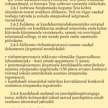
isikuandmeid, et hinnata Teie sobivust vastavale töökohale.
2.6.1 Sobivuse hindamiseks kogume Teie kohta
täiendavat teavet avalikest allikatest. Teil on õigus saadud
teabega tutvuda ja esitada omapoolsed selgitused-
vastuväited.
2.6.2 Eeldame, et kandideerimisdokumentides esitatud
soovitajatele on kandideerija andnud nõusoleku enda kohta
käivatele küsimustele vastamiseks, samuti on soovitajad
nõustunud sellega, et me nende poole teabe saamiseks
pöördume.
2.6.3 Säilitame värbamisprotsessi raames saadud
dokumente järgmistel eesmärkidel:
• värbamisprotsessis tekkivate võimalike õigusvaidluste
lahendamiseks – kuni nõude aegumiseni (1 aasta);
• paremusjärjestuses järgmisele kandidaadile ametikohale
asumise ettepaneku tegemiseks (150 päeva arvates konkursi
võitnud isikule ametikohale asumise ettepaneku
tegemisest);
• kandidaadi nõusolekul tulevikus korraldataval konkursil
osalemise ettepaneku tegemiseks.
2.6.4 Kandidaadi andmed on juurdepääsupiiranguga
teave, millele kolmandad isikud saavad juurdepääsu ainult
seaduses sätestatud juhtudel.