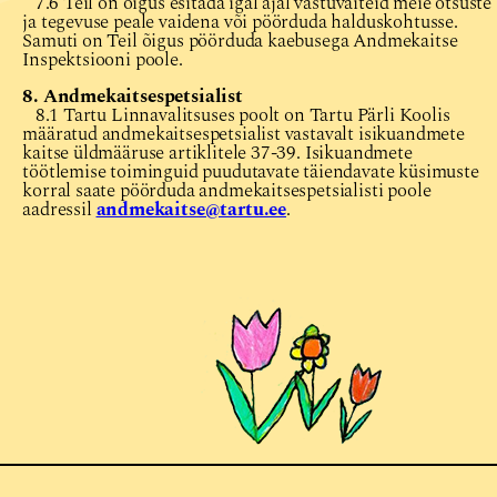
7.6 Teil on õigus esitada igal ajal vastuväiteid meie otsuste
ja tegevuse peale vaidena või pöörduda halduskohtusse.
Samuti on Teil õigus pöörduda kaebusega Andmekaitse
Inspektsiooni poole.
8. Andmekaitsespetsialist
8.1 Tartu Linnavalitsuses poolt on Tartu Pärli Koolis
määratud andmekaitsespetsialist vastavalt isikuandmete
kaitse üldmääruse artiklitele 37-39. Isikuandmete
töötlemise toiminguid puudutavate täiendavate küsimuste
korral saate pöörduda andmekaitsespetsialisti poole
aadressil
andmekaitse@tartu.ee
.