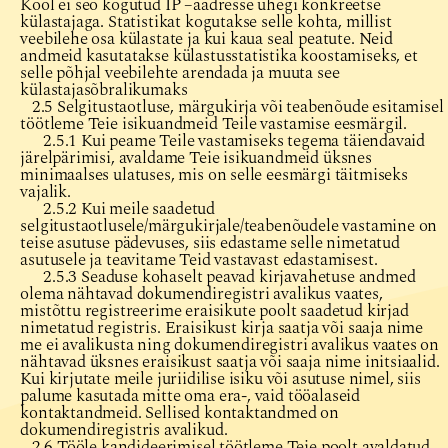
Kool ei seo kogutud IP –aadresse ühegi konkreetse
külastajaga. Statistikat kogutakse selle kohta, millist
veebilehe osa külastate ja kui kaua seal peatute. Neid
andmeid kasutatakse külastusstatistika koostamiseks, et
selle põhjal veebilehte arendada ja muuta see
külastajasõbralikumaks
2.5 Selgitustaotluse, märgukirja või teabenõude esitamisel
töötleme Teie isikuandmeid Teile vastamise eesmärgil.
2.5.1 Kui peame Teile vastamiseks tegema täiendavaid
järelpärimisi, avaldame Teie isikuandmeid üksnes
minimaalses ulatuses, mis on selle eesmärgi täitmiseks
vajalik.
2.5.2 Kui meile saadetud
selgitustaotlusele/märgukirjale/teabenõudele vastamine on
teise asutuse pädevuses, siis edastame selle nimetatud
asutusele ja teavitame Teid vastavast edastamisest.
2.5.3 Seaduse kohaselt peavad kirjavahetuse andmed
olema nähtavad dokumendiregistri avalikus vaates,
mistõttu registreerime eraisikute poolt saadetud kirjad
nimetatud registris. Eraisikust kirja saatja või saaja nime
me ei avalikusta ning dokumendiregistri avalikus vaates on
nähtavad üksnes eraisikust saatja või saaja nime initsiaalid.
Kui kirjutate meile juriidilise isiku või asutuse nimel, siis
palume kasutada mitte oma era-, vaid tööalaseid
kontaktandmeid. Sellised kontaktandmed on
dokumendiregistris avalikud.
2.6 Tööle kandideerimisel töötleme Teie poolt avaldatud