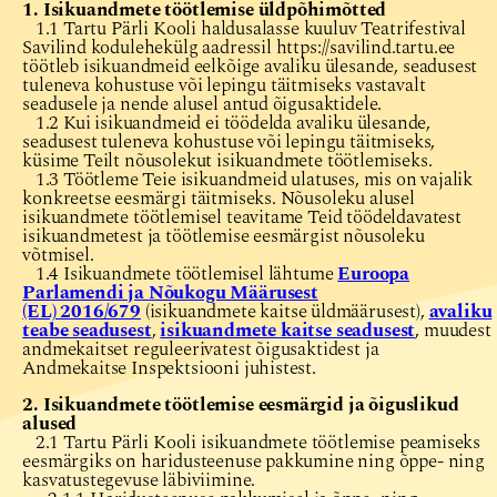
1. Isikuandmete töötlemise üldpõhimõtted
1.1 Tartu Pärli Kooli haldusalasse kuuluv Teatrifestival
Savilind kodulehekülg aadressil https://savilind.tartu.ee
töötleb isikuandmeid eelkõige avaliku ülesande, seadusest
tuleneva kohustuse või lepingu täitmiseks vastavalt
seadusele ja nende alusel antud õigusaktidele.
1.2 Kui isikuandmeid ei töödelda avaliku ülesande,
seadusest tuleneva kohustuse või lepingu täitmiseks,
küsime Teilt nõusolekut isikuandmete töötlemiseks.
1.3 Töötleme Teie isikuandmeid ulatuses, mis on vajalik
konkreetse eesmärgi täitmiseks. Nõusoleku alusel
isikuandmete töötlemisel teavitame Teid töödeldavatest
isikuandmetest ja töötlemise eesmärgist nõusoleku
võtmisel.
1.4 Isikuandmete töötlemisel lähtume
Euroopa
Parlamendi ja Nõukogu Määrusest
(EL) 2016/679
(isikuandmete kaitse üldmäärusest),
avaliku
teabe seadusest
,
isikuandmete kaitse seadusest
, muudest
andmekaitset reguleerivatest õigusaktidest ja
Andmekaitse Inspektsiooni juhistest.
2. Isikuandmete töötlemise eesmärgid ja õiguslikud
alused
2.1 Tartu Pärli Kooli isikuandmete töötlemise peamiseks
eesmärgiks on haridusteenuse pakkumine ning õppe- ning
kasvatustegevuse läbiviimine.