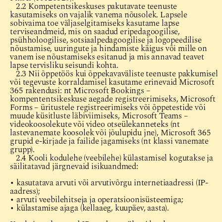
2.2 Kompetentsikeskuses pakutavate teenuste
kasutamiseks on vajalik vanema nõusolek. Lapsele
sobivaima toe väljaselgitamiseks kasutame lapse
terviseandmeid, mis on saadud eripedagoogilise,
psühholoogilise, sotsiaalpedagoogilise ja logopeedilise
nõustamise, uuringute ja hindamiste käigus või mille on
vanem ise nõustamiseks esitanud ja mis annavad teavet
lapse tervisliku seisundi kohta.
2.3 Nii õppetöös kui õppekavaväliste teenuste pakkumisel
või tegevuste korraldamisel kasutame erinevaid Microsoft
365 rakendusi: nt Microsoft Bookings –
kompententsikeskuse aegade registreerimiseks, Microsoft
Forms – üritustele registreerimiseks või õppetestide või
muude küsitluste läbiviimiseks, Microsoft Teams –
videokoosolekute või video otseülekanneteks (nt
lastevanemate koosolek või jõulupidu jne), Microsoft 365
grupid e-kirjade ja failide jagamiseks (nt klassi vanemate
grupp).
2.4 Kooli kodulehe (veebilehe) külastamisel kogutakse ja
säilitatavad järgnevaid isikuandmed:
• kasutatava arvuti või arvutivõrgu internetiaadressi (IP-
aadress);
• arvuti veebilehitseja ja operatsioonisüsteemiga;
• külastamise ajaga (kellaaeg, kuupäev, aasta).