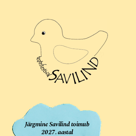
Järgmine Savilind toimub
2027. aastal