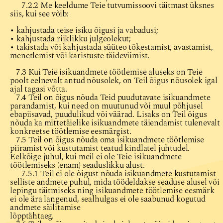
7.2.2 Me keeldume Teie tutvumissoovi täitmast üksnes
siis, kui see võib:
• kahjustada teise isiku õigusi ja vabadusi;
• kahjustada riiklikku julgeolekut;
• takistada või kahjustada süüteo tõkestamist, avastamist,
menetlemist või karistuste täideviimist.
7.3 Kui Teie isikuandmete töötlemise aluseks on Teie
poolt eelnevalt antud nõusolek, on Teil õigus nõusolek igal
ajal tagasi võtta.
7.4 Teil on õigus nõuda Teid puudutavate isikuandmete
parandamist, kui need on muutunud või muul põhjusel
ebapiisavad, puudulikud või väärad. Lisaks on Teil õigus
nõuda ka mittetäielike isikuandmete täiendamist tulenevalt
konkreetse töötlemise eesmärgist.
7.5 Teil on õigus nõuda oma isikuandmete töötlemise
piiramist või kustutamist teatud kindlatel juhtudel.
Eelkõige juhul, kui meil ei ole Teie isikuandmete
töötlemiseks (enam) seaduslikku alust.
7.5.1 Teil ei ole õigust nõuda isikuandmete kustutamist
selliste andmete puhul, mida töödeldakse seaduse alusel või
lepingu täitmiseks ning isikuandmete töötlemise eesmärk
ei ole ära langenud, sealhulgas ei ole saabunud kogutud
andmete säilitamise
lõpptähtaeg.