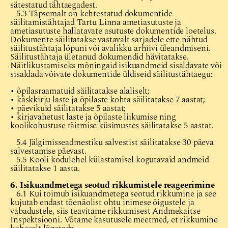
sätestatud tähtaegadest.
5.3 Täpsemalt on kehtestatud dokumentide
säilitamistähtajad Tartu Linna ametiasutuste ja
ametiasutuste hallatavate asutuste dokumentide loetelus.
Dokumente säilitatakse vastavalt sarjadele ette nähtud
säilitustähtaja lõpuni või avalikku arhiivi üleandmiseni.
Säilitustähtaja ületanud dokumendid hävitatakse.
Näitlikustamiseks mõningaid isikuandmeid sisaldavate või
sisaldada võivate dokumentide üldiseid säilitustähtaegu:
• õpilasraamatuid säilitatakse alaliselt;
• käskkirju laste ja õpilaste kohta säilitatakse 7 aastat;
• päevikuid säilitatakse 5 aastat;
• kirjavahetust laste ja õpilaste liikumise ning
koolikohustuse täitmise küsimustes säilitatakse 5 aastat.
5.4 Jälgimisseadmestiku salvestist säilitatakse 30 päeva
salvestamise päevast.
5.5 Kooli kodulehel külastamisel kogutavaid andmeid
säilitatakse 1 aasta.
6. Isikuandmetega seotud rikkumistele reageerimine
6.1 Kui toimub isikuandmetega seotud rikkumine ja see
kujutab endast tõenäolist ohtu inimese õigustele ja
vabadustele, siis teavitame rikkumisest Andmekaitse
Inspektsiooni. Võtame kasutusele meetmed, et rikkumine