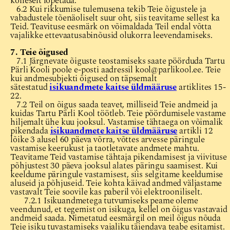
koheselt lõpetada.
6.2 Kui rikkumise tulemusena tekib Teie õigustele ja
vabadustele tõenäoliselt suur oht, siis teavitame sellest ka
Teid. Teavituse eesmärk on võimaldada Teil endal võtta
vajalikke ettevaatusabinõusid olukorra leevendamiseks.
7. Teie õigused
7.1 Järgnevate õiguste teostamiseks saate pöörduda Tartu
Pärli Kooli poole e-posti aadressil kool@parlikool.ee. Teie
kui andmesubjekti õigused on täpsemalt
sätestatud
isikuandmete kaitse üldmääruse
artiklites 15-
22.
7.2 Teil on õigus saada teavet, milliseid Teie andmeid ja
kuidas Tartu Pärli Kool töötleb. Teie pöördumisele vastame
hiljemalt ühe kuu jooksul. Vastamise tähtaega on võimalik
pikendada
isikuandmete kaitse üldmääruse
artikli 12
lõike 3 alusel 60 päeva võrra, võttes arvesse päringule
vastamise keerukust ja taotletavate andmete mahtu.
Teavitame Teid vastamise tähtaja pikendamisest ja viivituse
põhjustest 30 päeva jooksul alates päringu saamisest. Kui
keeldume päringule vastamisest, siis selgitame keeldumise
aluseid ja põhjuseid. Teie kohta käivad andmed väljastame
vastavalt Teie soovile kas paberil või elektrooniliselt.
7.2.1 Isikuandmetega tutvumiseks peame oleme
veendunud, et tegemist on isikuga, kellel on õigus vastavaid
andmeid saada. Nimetatud eesmärgil on meil õigus nõuda
Teie isiku tuvastamiseks vajaliku täiendava teabe esitamist.