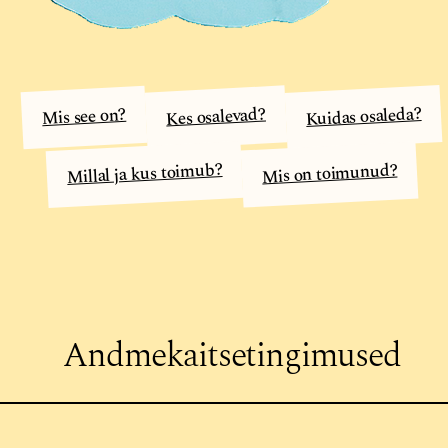
Kuidas osaleda?
Kes osalevad?
Mis see on?
Millal ja kus toimub?
Mis on toimunud?
Andmekaitsetingimused