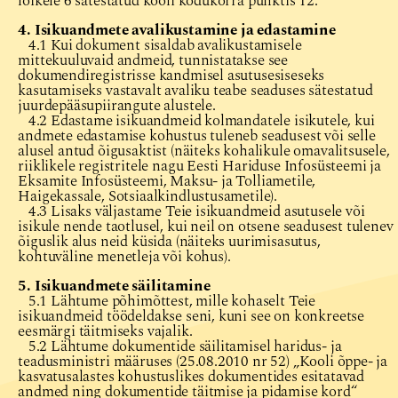
lõikele 6 sätestatud kooli kodukorra punktis 12.
4. Isikuandmete avalikustamine ja edastamine
4.1 Kui dokument sisaldab avalikustamisele
mittekuuluvaid andmeid, tunnistatakse see
dokumendiregistrisse kandmisel asutusesiseseks
kasutamiseks vastavalt avaliku teabe seaduses sätestatud
juurdepääsupiirangute alustele.
4.2 Edastame isikuandmeid kolmandatele isikutele, kui
andmete edastamise kohustus tuleneb seadusest või selle
alusel antud õigusaktist (näiteks kohalikule omavalitsusele,
riiklikele registritele nagu Eesti Hariduse Infosüsteemi ja
Eksamite Infosüsteemi, Maksu- ja Tolliametile,
Haigekassale, Sotsiaalkindlustusametile).
4.3 Lisaks väljastame Teie isikuandmeid asutusele või
isikule nende taotlusel, kui neil on otsene seadusest tulenev
õiguslik alus neid küsida (näiteks uurimisasutus,
kohtuväline menetleja või kohus).
5. Isikuandmete säilitamine
5.1 Lähtume põhimõttest, mille kohaselt Teie
isikuandmeid töödeldakse seni, kuni see on konkreetse
eesmärgi täitmiseks vajalik.
5.2 Lähtume dokumentide säilitamisel haridus- ja
teadusministri määruses (25.08.2010 nr 52) „Kooli õppe- ja
kasvatusalastes kohustuslikes dokumentides esitatavad
andmed ning dokumentide täitmise ja pidamise kord“